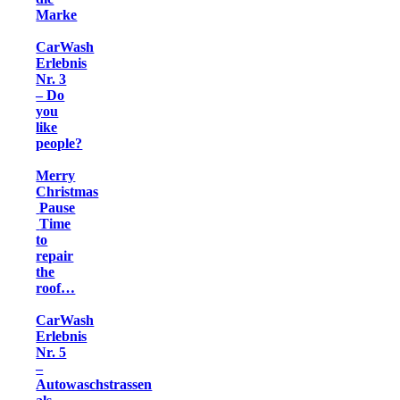
Marke
CarWash
Erlebnis
Nr. 3
– Do
you
like
people?
Merry
Christmas
Pause
Time
to
repair
the
roof…
CarWash
Erlebnis
Nr. 5
–
Autowaschstrassen