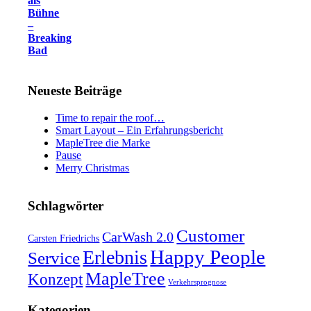
als
Bühne
–
Breaking
Bad
Neueste Beiträge
Time to repair the roof…
Smart Layout – Ein Erfahrungsbericht
MapleTree die Marke
Pause
Merry Christmas
Schlagwörter
Customer
CarWash 2.0
Carsten Friedrichs
Happy People
Erlebnis
Service
MapleTree
Konzept
Verkehrsprognose
Kategorien