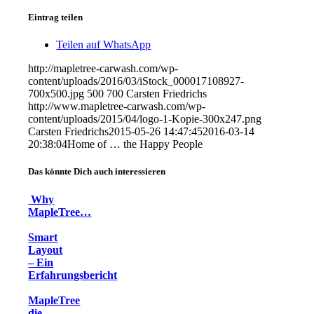
Eintrag teilen
Teilen auf WhatsApp
http://mapletree-carwash.com/wp-
content/uploads/2016/03/iStock_000017108927-
700x500.jpg
500
700
Carsten Friedrichs
http://www.mapletree-carwash.com/wp-
content/uploads/2015/04/logo-1-Kopie-300x247.png
Carsten Friedrichs
2015-05-26 14:47:45
2016-03-14
20:38:04
Home of … the Happy People
Das könnte Dich auch interessieren
Why
MapleTree…
Smart
Layout
– Ein
Erfahrungsbericht
MapleTree
die